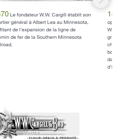
870
1880
Le fondateur W.W. Cargill établit son
Après 
rtier général à Albert Lea au Minnesota,
opérations à 
fitant de l'expansion de la ligne de
W.W. Cargill é
min de fer de la Southern Minnesota
grain, aux pr
lroad.
charbon, la fa
bois et semenc
dans les chemin
d'irrigation et